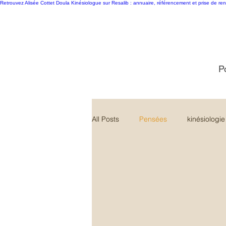
Retrouvez Alisée Cottet Doula Kinésiologue sur Resalib : annuaire, référencement et prise de re
P
All Posts
Pensées
kinésiologie